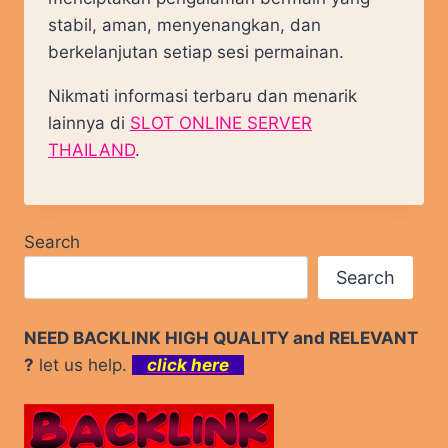
stabil, aman, menyenangkan, dan
berkelanjutan setiap sesi permainan.
Nikmati informasi terbaru dan menarik
lainnya di
SLOT ONLINE SERVER
THAILAND
.
Search
Search
NEED BACKLINK HIGH QUALITY and RELEVANT
?
let us help.
click here