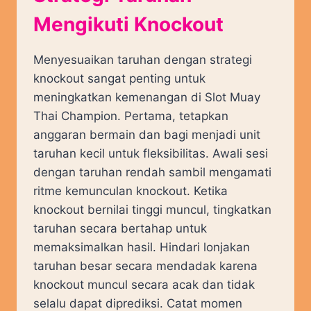
Mengikuti Knockout
Menyesuaikan taruhan dengan strategi
knockout sangat penting untuk
meningkatkan kemenangan di Slot Muay
Thai Champion. Pertama, tetapkan
anggaran bermain dan bagi menjadi unit
taruhan kecil untuk fleksibilitas. Awali sesi
dengan taruhan rendah sambil mengamati
ritme kemunculan knockout. Ketika
knockout bernilai tinggi muncul, tingkatkan
taruhan secara bertahap untuk
memaksimalkan hasil. Hindari lonjakan
taruhan besar secara mendadak karena
knockout muncul secara acak dan tidak
selalu dapat diprediksi. Catat momen