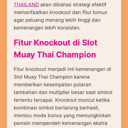
THAILAND
akan dibahas strategi efektif
memanfaatkan knockout dan fitur bonus
agar peluang menang lebih tinggi dan
kemenangan lebih konsisten.
Fitur Knockout di Slot
Muay Thai Champion
Fitur knockout menjadi inti kemenangan di
Slot Muay Thai Champion karena
memberikan kesempatan putaran
tambahan dan multiplier besar saat simbol
tertentu tercapai. Knockout muncul ketika
kombinasi simbol bertarung berhasil,
memicu mode bonus yang memungkinkan
pemain memperoleh kemenangan ekstra