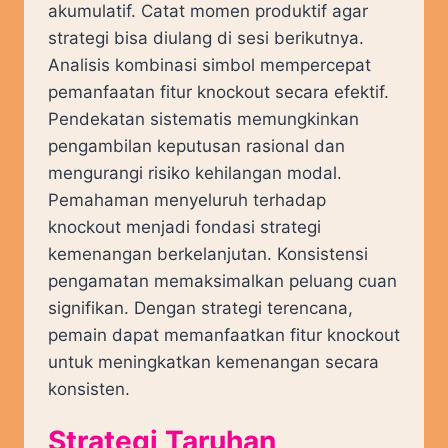
akumulatif. Catat momen produktif agar
strategi bisa diulang di sesi berikutnya.
Analisis kombinasi simbol mempercepat
pemanfaatan fitur knockout secara efektif.
Pendekatan sistematis memungkinkan
pengambilan keputusan rasional dan
mengurangi risiko kehilangan modal.
Pemahaman menyeluruh terhadap
knockout menjadi fondasi strategi
kemenangan berkelanjutan. Konsistensi
pengamatan memaksimalkan peluang cuan
signifikan. Dengan strategi terencana,
pemain dapat memanfaatkan fitur knockout
untuk meningkatkan kemenangan secara
konsisten.
Strategi Taruhan