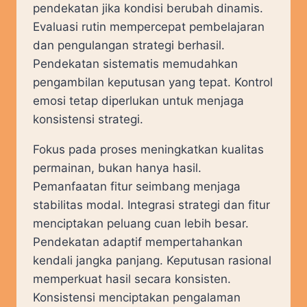
pendekatan jika kondisi berubah dinamis.
Evaluasi rutin mempercepat pembelajaran
dan pengulangan strategi berhasil.
Pendekatan sistematis memudahkan
pengambilan keputusan yang tepat. Kontrol
emosi tetap diperlukan untuk menjaga
konsistensi strategi.
Fokus pada proses meningkatkan kualitas
permainan, bukan hanya hasil.
Pemanfaatan fitur seimbang menjaga
stabilitas modal. Integrasi strategi dan fitur
menciptakan peluang cuan lebih besar.
Pendekatan adaptif mempertahankan
kendali jangka panjang. Keputusan rasional
memperkuat hasil secara konsisten.
Konsistensi menciptakan pengalaman