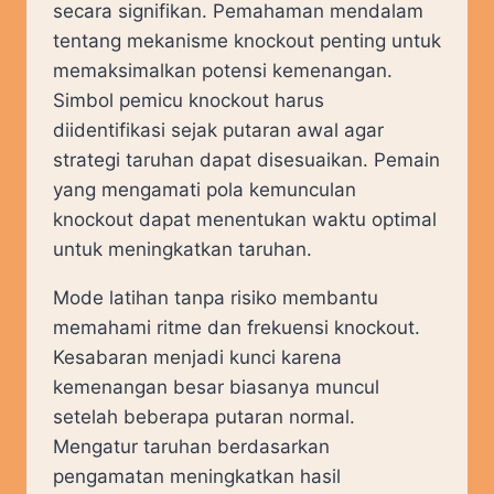
secara signifikan. Pemahaman mendalam
tentang mekanisme knockout penting untuk
memaksimalkan potensi kemenangan.
Simbol pemicu knockout harus
diidentifikasi sejak putaran awal agar
strategi taruhan dapat disesuaikan. Pemain
yang mengamati pola kemunculan
knockout dapat menentukan waktu optimal
untuk meningkatkan taruhan.
Mode latihan tanpa risiko membantu
memahami ritme dan frekuensi knockout.
Kesabaran menjadi kunci karena
kemenangan besar biasanya muncul
setelah beberapa putaran normal.
Mengatur taruhan berdasarkan
pengamatan meningkatkan hasil