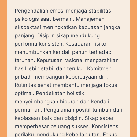
Pengendalian emosi menjaga stabilitas
psikologis saat bermain. Manajemen
ekspektasi meningkatkan kepuasan jangka
panjang. Disiplin sikap mendukung
performa konsisten. Kesadaran risiko
menumbuhkan kendali penuh terhadap
taruhan. Keputusan rasional mengarahkan
hasil lebih stabil dan terukur. Komitmen
pribadi membangun kepercayaan diri.
Rutinitas sehat membantu menjaga fokus
optimal. Pendekatan holistik
menyeimbangkan hiburan dan kendali
permainan. Pengalaman positif tumbuh dari
kebiasaan baik dan disiplin. Sikap sabar
memperbesar peluang sukses. Konsistensi
perilaku mendukung keberlanjutan. Fokus