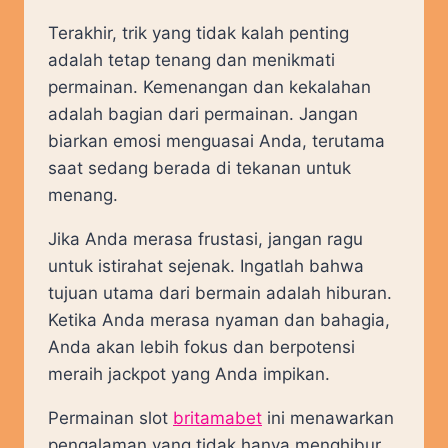
Terakhir, trik yang tidak kalah penting
adalah tetap tenang dan menikmati
permainan. Kemenangan dan kekalahan
adalah bagian dari permainan. Jangan
biarkan emosi menguasai Anda, terutama
saat sedang berada di tekanan untuk
menang.
Jika Anda merasa frustasi, jangan ragu
untuk istirahat sejenak. Ingatlah bahwa
tujuan utama dari bermain adalah hiburan.
Ketika Anda merasa nyaman dan bahagia,
Anda akan lebih fokus dan berpotensi
meraih jackpot yang Anda impikan.
Permainan slot
britamabet
ini menawarkan
pengalaman yang tidak hanya menghibur