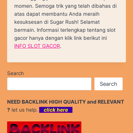
momen. Semoga trik yang telah dibahas di
atas dapat membantu Anda meraih
kesuksesan di Sugar Rush! Selamat
bermain. Informasi terlengkap tentang slot
gacor hanya dengan klik link berikut ini
INFO SLOT GACOR
.
Search
Search
NEED BACKLINK HIGH QUALITY and RELEVANT
?
let us help.
click here