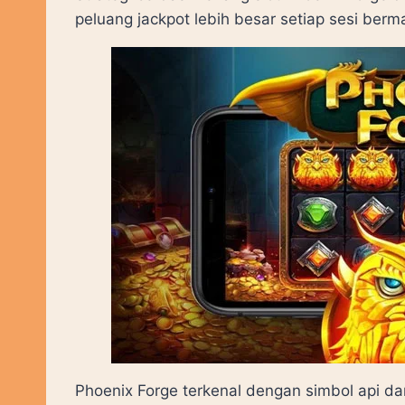
peluang jackpot lebih besar setiap sesi berma
Phoenix Forge terkenal dengan simbol api dan