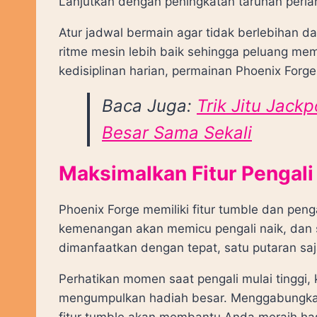
Lanjutkan dengan peningkatan taruhan perlah
Atur jadwal bermain agar tidak berlebihan d
ritme mesin lebih baik sehingga peluang m
kedisiplinan harian, permainan Phoenix Forg
Baca Juga:
Trik Jitu Jack
Besar Sama Sekali
Maksimalkan Fitur Pengal
Phoenix Forge memiliki fitur tumble dan pen
kemenangan akan memicu pengali naik, dan s
dimanfaatkan dengan tepat, satu putaran sa
Perhatikan momen saat pengali mulai tinggi,
mengumpulkan hadiah besar. Menggabungkan
fitur tumble akan membantu Anda meraih hasi