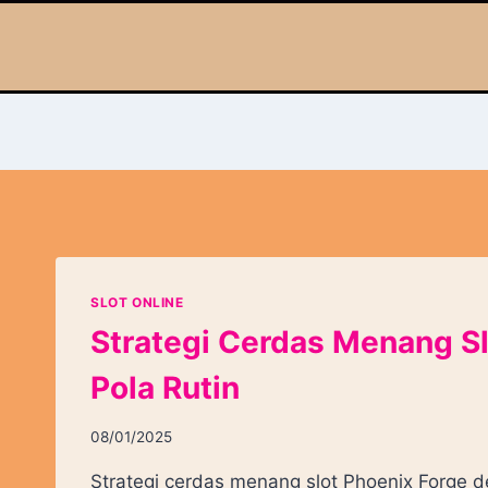
Skip
to
content
SLOT ONLINE
Strategi Cerdas Menang S
Pola Rutin
08/01/2025
Strategi cerdas menang slot Phoenix Forge d