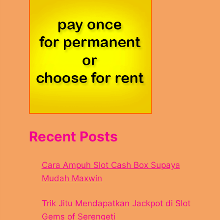
Recent Posts
Cara Ampuh Slot Cash Box Supaya
Mudah Maxwin
Trik Jitu Mendapatkan Jackpot di Slot
Gems of Serengeti