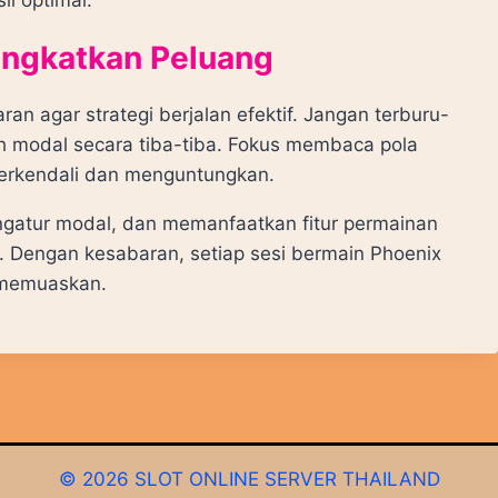
ingkatkan Peluang
 agar strategi berjalan efektif. Jangan terburu-
 modal secara tiba-tiba. Fokus membaca pola
erkendali dan menguntungkan.
engatur modal, dan memanfaatkan fitur permainan
. Dengan kesabaran, setiap sesi bermain Phoenix
 memuaskan.
© 2026
SLOT ONLINE SERVER THAILAND