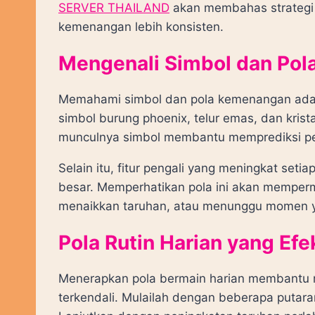
SERVER THAILAND
akan membahas strategi 
kemenangan lebih konsisten.
Mengenali Simbol dan Pol
Memahami simbol dan pola kemenangan adala
simbol burung phoenix, telur emas, dan krist
munculnya simbol membantu memprediksi pe
Selain itu, fitur pengali yang meningkat seti
besar. Memperhatikan pola ini akan mempe
menaikkan taruhan, atau menunggu momen ya
Pola Rutin Harian yang Efek
Menerapkan pola bermain harian membantu m
terkendali. Mulailah dengan beberapa puta