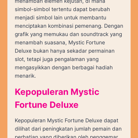
menambah elemen kejutan, di mana
simbol-simbol tertentu dapat berubah
menjadi simbol lain untuk membantu
menciptakan kombinasi pemenang. Dengan
grafik yang memukau dan soundtrack yang
menambah suasana, Mystic Fortune
Deluxe bukan hanya sekadar permainan
slot, tetapi juga pengalaman yang
mengasyikkan dengan berbagai hadiah
menarik.
Kepopuleran Mystic
Fortune Deluxe
Kepopuleran Mystic Fortune Deluxe dapat
dilihat dari peningkatan jumlah pemain dan
perhatian yang diberikan oleh penggemar