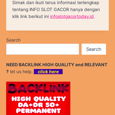
Simak dan ikuti terus informasi terlengkap
tentang INFO SLOT GACOR hanya dengan
klik link berikut ini
infoslotgacortoday.id
.
Search
Search
NEED BACKLINK HIGH QUALITY and RELEVANT
?
let us help.
click here