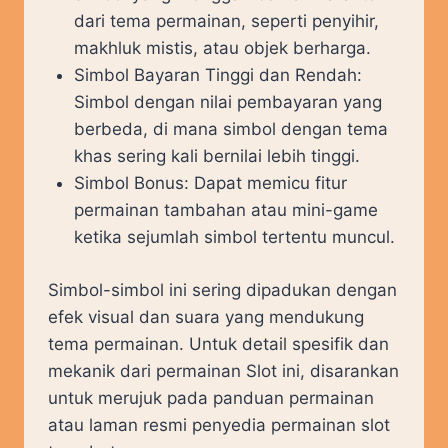
dari tema permainan, seperti penyihir,
makhluk mistis, atau objek berharga.
Simbol Bayaran Tinggi dan Rendah:
Simbol dengan nilai pembayaran yang
berbeda, di mana simbol dengan tema
khas sering kali bernilai lebih tinggi.
Simbol Bonus: Dapat memicu fitur
permainan tambahan atau mini-game
ketika sejumlah simbol tertentu muncul.
Simbol-simbol ini sering dipadukan dengan
efek visual dan suara yang mendukung
tema permainan. Untuk detail spesifik dan
mekanik dari permainan Slot ini, disarankan
untuk merujuk pada panduan permainan
atau laman resmi penyedia permainan slot