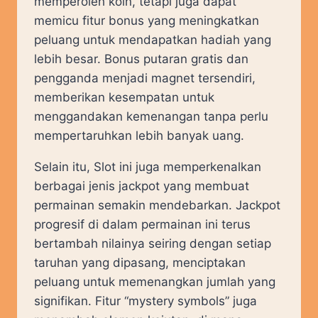
memperoleh koin, tetapi juga dapat
memicu fitur bonus yang meningkatkan
peluang untuk mendapatkan hadiah yang
lebih besar. Bonus putaran gratis dan
pengganda menjadi magnet tersendiri,
memberikan kesempatan untuk
menggandakan kemenangan tanpa perlu
mempertaruhkan lebih banyak uang.
Selain itu, Slot ini juga memperkenalkan
berbagai jenis jackpot yang membuat
permainan semakin mendebarkan. Jackpot
progresif di dalam permainan ini terus
bertambah nilainya seiring dengan setiap
taruhan yang dipasang, menciptakan
peluang untuk memenangkan jumlah yang
signifikan. Fitur “mystery symbols” juga