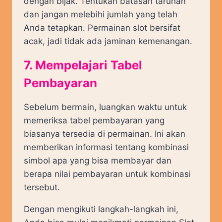
dengan bijak. Tentukan batasan taruhan
dan jangan melebihi jumlah yang telah
Anda tetapkan. Permainan slot bersifat
acak, jadi tidak ada jaminan kemenangan.
7. Mempelajari Tabel
Pembayaran
Sebelum bermain, luangkan waktu untuk
memeriksa tabel pembayaran yang
biasanya tersedia di permainan. Ini akan
memberikan informasi tentang kombinasi
simbol apa yang bisa membayar dan
berapa nilai pembayaran untuk kombinasi
tersebut.
Dengan mengikuti langkah-langkah ini,