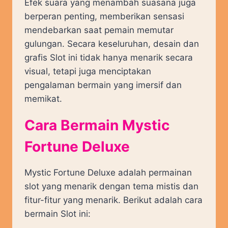
Efek suara yang menambah suasana juga
berperan penting, memberikan sensasi
mendebarkan saat pemain memutar
gulungan. Secara keseluruhan, desain dan
grafis Slot ini tidak hanya menarik secara
visual, tetapi juga menciptakan
pengalaman bermain yang imersif dan
memikat.
Cara Bermain Mystic
Fortune Deluxe
Mystic Fortune Deluxe adalah permainan
slot yang menarik dengan tema mistis dan
fitur-fitur yang menarik. Berikut adalah cara
bermain Slot ini: