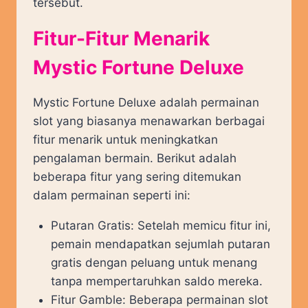
tersebut.
Fitur-Fitur Menarik
Mystic Fortune Deluxe
Mystic Fortune Deluxe adalah permainan
slot yang biasanya menawarkan berbagai
fitur menarik untuk meningkatkan
pengalaman bermain. Berikut adalah
beberapa fitur yang sering ditemukan
dalam permainan seperti ini:
Putaran Gratis: Setelah memicu fitur ini,
pemain mendapatkan sejumlah putaran
gratis dengan peluang untuk menang
tanpa mempertaruhkan saldo mereka.
Fitur Gamble: Beberapa permainan slot