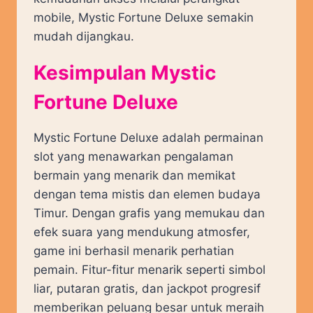
mobile, Mystic Fortune Deluxe semakin
mudah dijangkau.
Kesimpulan Mystic
Fortune Deluxe
Mystic Fortune Deluxe adalah permainan
slot yang menawarkan pengalaman
bermain yang menarik dan memikat
dengan tema mistis dan elemen budaya
Timur. Dengan grafis yang memukau dan
efek suara yang mendukung atmosfer,
game ini berhasil menarik perhatian
pemain. Fitur-fitur menarik seperti simbol
liar, putaran gratis, dan jackpot progresif
memberikan peluang besar untuk meraih