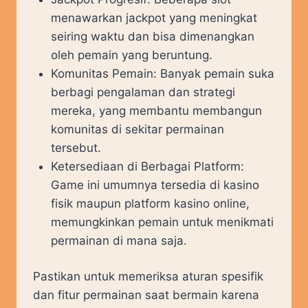
menawarkan jackpot yang meningkat
seiring waktu dan bisa dimenangkan
oleh pemain yang beruntung.
Komunitas Pemain: Banyak pemain suka
berbagi pengalaman dan strategi
mereka, yang membantu membangun
komunitas di sekitar permainan
tersebut.
Ketersediaan di Berbagai Platform:
Game ini umumnya tersedia di kasino
fisik maupun platform kasino online,
memungkinkan pemain untuk menikmati
permainan di mana saja.
Pastikan untuk memeriksa aturan spesifik
dan fitur permainan saat bermain karena