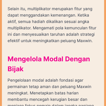
Selain itu, multiplikator merupakan fitur yang
dapat menggandakan kemenangan. Ketika
aktif, semua hadiah dikalikan sesuai angka
multiplikator. Mengamati pola kemunculan fitur
ini dan menyesuaikan taruhan adalah strategi
efektif untuk meningkatkan peluang Maxwin.
Mengelola Modal Dengan
Bijak
Pengelolaan modal adalah fondasi agar
permainan tetap aman dan peluang Maxwin
meningkat. Menetapkan batas harian
membantu mencegah kerugian besar dan
menjaga fokus pemain dalam jangka panjang.