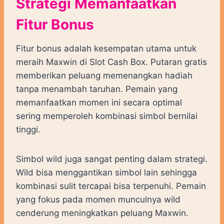
Strategi Memanfaatkan
Fitur Bonus
Fitur bonus adalah kesempatan utama untuk
meraih Maxwin di Slot Cash Box. Putaran gratis
memberikan peluang memenangkan hadiah
tanpa menambah taruhan. Pemain yang
memanfaatkan momen ini secara optimal
sering memperoleh kombinasi simbol bernilai
tinggi.
Simbol wild juga sangat penting dalam strategi.
Wild bisa menggantikan simbol lain sehingga
kombinasi sulit tercapai bisa terpenuhi. Pemain
yang fokus pada momen munculnya wild
cenderung meningkatkan peluang Maxwin.