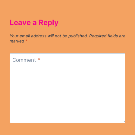
Leave a Reply
Your email address will not be published.
Required fields are
marked
*
Comment
*