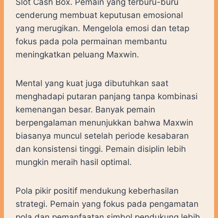
Slot Cash Box. Pemain yang terburu-buru
cenderung membuat keputusan emosional
yang merugikan. Mengelola emosi dan tetap
fokus pada pola permainan membantu
meningkatkan peluang Maxwin.
Mental yang kuat juga dibutuhkan saat
menghadapi putaran panjang tanpa kombinasi
kemenangan besar. Banyak pemain
berpengalaman menunjukkan bahwa Maxwin
biasanya muncul setelah periode kesabaran
dan konsistensi tinggi. Pemain disiplin lebih
mungkin meraih hasil optimal.
Pola pikir positif mendukung keberhasilan
strategi. Pemain yang fokus pada pengamatan
pola dan pemanfaatan simbol pendukung lebih