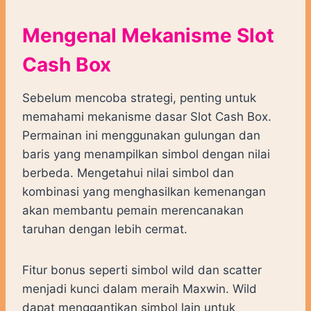
Mengenal Mekanisme Slot
Cash Box
Sebelum mencoba strategi, penting untuk
memahami mekanisme dasar Slot Cash Box.
Permainan ini menggunakan gulungan dan
baris yang menampilkan simbol dengan nilai
berbeda. Mengetahui nilai simbol dan
kombinasi yang menghasilkan kemenangan
akan membantu pemain merencanakan
taruhan dengan lebih cermat.
Fitur bonus seperti simbol wild dan scatter
menjadi kunci dalam meraih Maxwin. Wild
dapat menggantikan simbol lain untuk