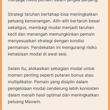
Strategi taruhan bertahap bisa meningkatkan
peluang kemenangan. Alih-alih bertaruh besar
sekaligus, membagi modal menjadi taruhan
kecil dan menengah memungkinkan pemain
menyesuaikan strategi dengan kondisi
permainan. Pendekatan ini mengurangi risiko
kehabisan modal di awal sesi.
Selain itu, alokasikan sebagian modal untuk
momen penting seperti putaran bonus atau
multiplikator. Pemain yang disiplin dalam
pengelolaan modal cenderung lebih konsisten
dalam meraih hasil optimal dan meningkatkan
peluang Maxwin.