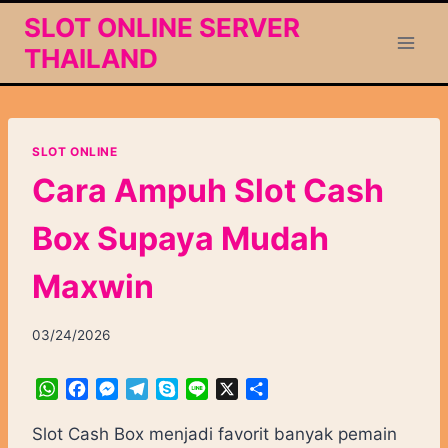
Skip
SLOT ONLINE SERVER
to
THAILAND
content
SLOT ONLINE
Cara Ampuh Slot Cash
Box Supaya Mudah
Maxwin
03/24/2026
W
F
M
T
S
L
X
S
h
a
e
e
k
i
h
a
c
s
l
y
n
a
Slot Cash Box menjadi favorit banyak pemain