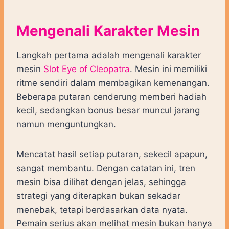
Mengenali Karakter Mesin
Langkah pertama adalah mengenali karakter
mesin
Slot Eye of Cleopatra
. Mesin ini memiliki
ritme sendiri dalam membagikan kemenangan.
Beberapa putaran cenderung memberi hadiah
kecil, sedangkan bonus besar muncul jarang
namun menguntungkan.
Mencatat hasil setiap putaran, sekecil apapun,
sangat membantu. Dengan catatan ini, tren
mesin bisa dilihat dengan jelas, sehingga
strategi yang diterapkan bukan sekadar
menebak, tetapi berdasarkan data nyata.
Pemain serius akan melihat mesin bukan hanya