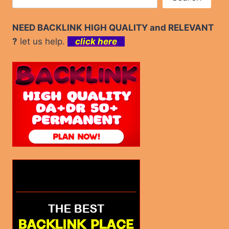
NEED BACKLINK HIGH QUALITY and RELEVANT
?
let us help.
click here