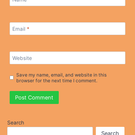
Email
*
Website
Save my name, email, and website in this
browser for the next time I comment.
Search
Search