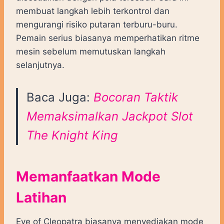
membuat langkah lebih terkontrol dan
mengurangi risiko putaran terburu-buru.
Pemain serius biasanya memperhatikan ritme
mesin sebelum memutuskan langkah
selanjutnya.
Baca Juga:
Bocoran Taktik
Memaksimalkan Jackpot Slot
The Knight King
Memanfaatkan Mode
Latihan
Eye of Cleopatra biasanya menyediakan mode