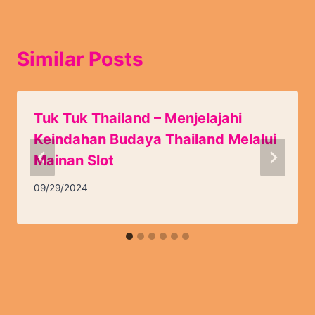
Similar Posts
Tuk Tuk Thailand – Menjelajahi
Keindahan Budaya Thailand Melalui
Mainan Slot
09/29/2024