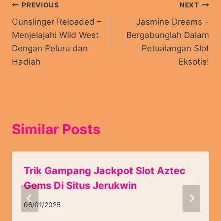
Post
PREVIOUS
NEXT
Gunslinger Reloaded –
Jasmine Dreams –
navigation
Menjelajahi Wild West
Bergabunglah Dalam
Dengan Peluru dan
Petualangan Slot
Hadiah
Eksotis!
Similar Posts
Trik Gampang Jackpot Slot Aztec
Gems Di Situs Jerukwin
06/01/2025