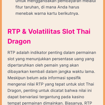
untuk menggandakan pembayaran melalui
fitur taruhan, di mana Anda harus
menebak warna kartu berikutnya.
RTP & Volatilitas Slot Thai
Dragon
RTP adalah indikator penting dalam permainan
slot yang menunjukkan persentase uang yang
dipertaruhkan oleh pemain yang akan
dibayarkan kembali dalam jangka waktu lama.
Meskipun belum ada informasi spesifik
mengenai nilai RTP yang tepat untuk slot Thai
Dragon, penting untuk dicatat bahwa nilai ini
dapat bervariasi tergantung pada kasino
tempat permainan dimainkan. Biasanya, RTP