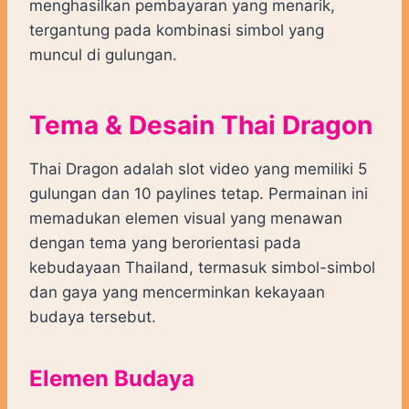
menghasilkan pembayaran yang menarik,
tergantung pada kombinasi simbol yang
muncul di gulungan.
Tema & Desain Thai Dragon
Thai Dragon adalah slot video yang memiliki 5
gulungan dan 10 paylines tetap. Permainan ini
memadukan elemen visual yang menawan
dengan tema yang berorientasi pada
kebudayaan Thailand, termasuk simbol-simbol
dan gaya yang mencerminkan kekayaan
budaya tersebut.
Elemen Budaya