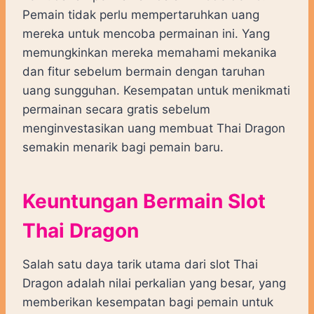
Pemain tidak perlu mempertaruhkan uang
mereka untuk mencoba permainan ini. Yang
memungkinkan mereka memahami mekanika
dan fitur sebelum bermain dengan taruhan
uang sungguhan. Kesempatan untuk menikmati
permainan secara gratis sebelum
menginvestasikan uang membuat Thai Dragon
semakin menarik bagi pemain baru.
Keuntungan Bermain Slot
Thai Dragon
Salah satu daya tarik utama dari slot Thai
Dragon adalah nilai perkalian yang besar, yang
memberikan kesempatan bagi pemain untuk