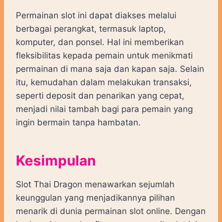
Permainan slot ini dapat diakses melalui
berbagai perangkat, termasuk laptop,
komputer, dan ponsel. Hal ini memberikan
fleksibilitas kepada pemain untuk menikmati
permainan di mana saja dan kapan saja. Selain
itu, kemudahan dalam melakukan transaksi,
seperti deposit dan penarikan yang cepat,
menjadi nilai tambah bagi para pemain yang
ingin bermain tanpa hambatan.
Kesimpulan
Slot Thai Dragon menawarkan sejumlah
keunggulan yang menjadikannya pilihan
menarik di dunia permainan slot online. Dengan