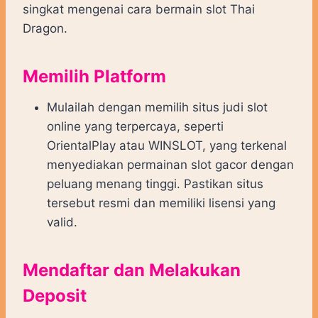
singkat mengenai cara bermain slot Thai
Dragon.
Memilih Platform
Mulailah dengan memilih situs judi slot
online yang terpercaya, seperti
OrientalPlay atau WINSLOT, yang terkenal
menyediakan permainan slot gacor dengan
peluang menang tinggi. Pastikan situs
tersebut resmi dan memiliki lisensi yang
valid.
Mendaftar dan Melakukan
Deposit