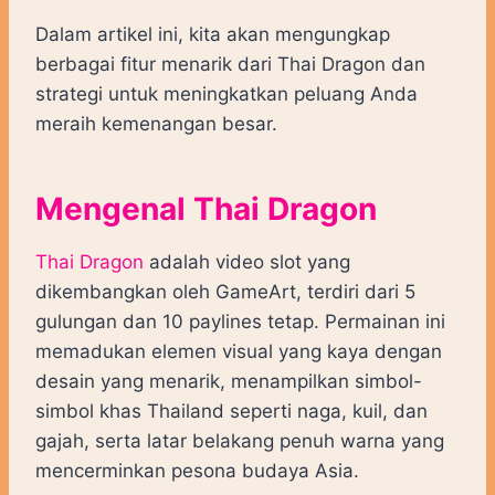
Dalam artikel ini, kita akan mengungkap
berbagai fitur menarik dari Thai Dragon dan
strategi untuk meningkatkan peluang Anda
meraih kemenangan besar.
Mengenal Thai Dragon
Thai Dragon
adalah video slot yang
dikembangkan oleh GameArt, terdiri dari 5
gulungan dan 10 paylines tetap. Permainan ini
memadukan elemen visual yang kaya dengan
desain yang menarik, menampilkan simbol-
simbol khas Thailand seperti naga, kuil, dan
gajah, serta latar belakang penuh warna yang
mencerminkan pesona budaya Asia.