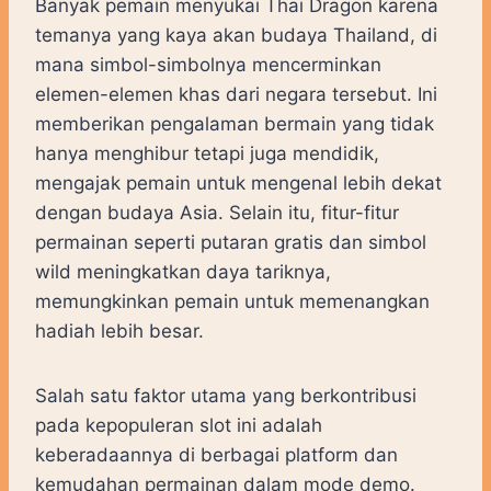
Banyak pemain menyukai Thai Dragon karena
temanya yang kaya akan budaya Thailand, di
mana simbol-simbolnya mencerminkan
elemen-elemen khas dari negara tersebut. Ini
memberikan pengalaman bermain yang tidak
hanya menghibur tetapi juga mendidik,
mengajak pemain untuk mengenal lebih dekat
dengan budaya Asia. Selain itu, fitur-fitur
permainan seperti putaran gratis dan simbol
wild meningkatkan daya tariknya,
memungkinkan pemain untuk memenangkan
hadiah lebih besar.
​Salah satu faktor utama yang berkontribusi
pada kepopuleran slot ini adalah
keberadaannya di berbagai platform dan
kemudahan permainan dalam mode demo.​