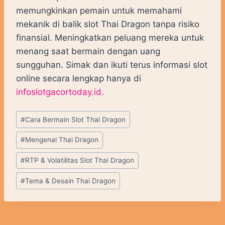
memungkinkan pemain untuk memahami
mekanik di balik slot Thai Dragon tanpa risiko
finansial. Meningkatkan peluang mereka untuk
menang saat bermain dengan uang
sungguhan. Simak dan ikuti terus informasi slot
online secara lengkap hanya di
infoslotgacortoday.id.
Post
#
Cara Bermain Slot Thai Dragon
Tags:
#
Mengenal Thai Dragon
#
RTP & Volatilitas Slot Thai Dragon
#
Tema & Desain Thai Dragon