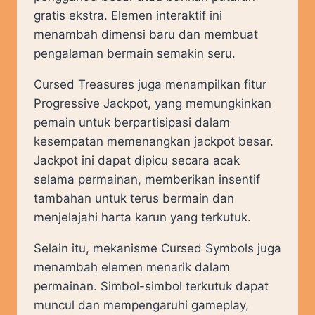
gratis ekstra. Elemen interaktif ini
menambah dimensi baru dan membuat
pengalaman bermain semakin seru.
Cursed Treasures juga menampilkan fitur
Progressive Jackpot, yang memungkinkan
pemain untuk berpartisipasi dalam
kesempatan memenangkan jackpot besar.
Jackpot ini dapat dipicu secara acak
selama permainan, memberikan insentif
tambahan untuk terus bermain dan
menjelajahi harta karun yang terkutuk.
Selain itu, mekanisme Cursed Symbols juga
menambah elemen menarik dalam
permainan. Simbol-simbol terkutuk dapat
muncul dan mempengaruhi gameplay,