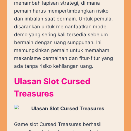
menambah lapisan strategi, di mana
pemain harus mempertimbangkan risiko
dan imbalan saat bermain. Untuk pemula,
disarankan untuk memanfaatkan mode
demo yang sering kali tersedia sebelum
bermain dengan uang sungguhan. Ini
memungkinkan pemain untuk memahami
mekanisme permainan dan fitur-fitur yang
ada tanpa risiko kehilangan uang.
Ulasan Slot Cursed
Treasures
Game slot Cursed Treasures berhasil