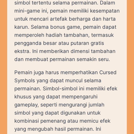
simbol tertentu selama permainan. Dalam
mini-game ini, pemain memiliki kesempatan
untuk mencari artefak berharga dan harta
karun. Selama bonus game, pemain dapat
memperoleh hadiah tambahan, termasuk
pengganda besar atau putaran gratis
ekstra. Ini memberikan dimensi tambahan
dan membuat permainan semakin seru.
Pemain juga harus memperhatikan Cursed
Symbols yang dapat muncul selama
permainan. Simbol-simbol ini memiliki efek
khusus yang dapat mempengaruhi
gameplay, seperti mengurangi jumlah
simbol yang dapat digunakan untuk
kombinasi pemenang atau memicu efek
yang mengubah hasil permainan. Ini