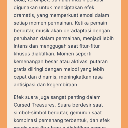
digunakan untuk menciptakan efek
dramatis, yang memperkuat emosi dalam
setiap momen permainan. Ketika pemain
berputar, musik akan beradaptasi dengan
perubahan dalam permainan, menjadi lebih
intens dan menggugah saat fitur-fitur
khusus diaktifkan. Momen seperti
kemenangan besar atau aktivasi putaran
gratis diiringi dengan melodi yang lebih
cepat dan dinamis, meningkatkan rasa
antisipasi dan kegembiraan.
Efek suara juga sangat penting dalam
Cursed Treasures. Suara berdesir saat
simbol-simbol berputar, gemuruh saat
kombinasi pemenang terbentuk, dan efek