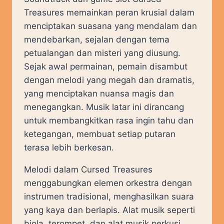
Treasures memainkan peran krusial dalam
menciptakan suasana yang mendalam dan
mendebarkan, sejalan dengan tema
petualangan dan misteri yang diusung.
Sejak awal permainan, pemain disambut
dengan melodi yang megah dan dramatis,
yang menciptakan nuansa magis dan
menegangkan. Musik latar ini dirancang
untuk membangkitkan rasa ingin tahu dan
ketegangan, membuat setiap putaran
terasa lebih berkesan.
Melodi dalam Cursed Treasures
menggabungkan elemen orkestra dengan
instrumen tradisional, menghasilkan suara
yang kaya dan berlapis. Alat musik seperti
biola, terompet, dan alat musik perkusi