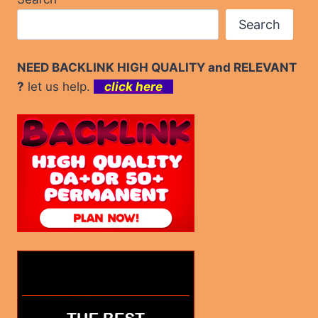
Search
NEED BACKLINK HIGH QUALITY and RELEVANT
?
let us help.
click here