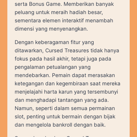
serta Bonus Game. Memberikan banyak
peluang untuk meraih hadiah besar,
sementara elemen interaktif menambah
dimensi yang menyenangkan.
Dengan keberagaman fitur yang
ditawarkan, Cursed Treasures tidak hanya
fokus pada hasil akhir, tetapi juga pada
pengalaman petualangan yang
mendebarkan. Pemain dapat merasakan
ketegangan dan kegembiraan saat mereka
menjelajahi harta karun yang tersembunyi
dan menghadapi tantangan yang ada.
Namun, seperti dalam semua permainan
slot, penting untuk bermain dengan bijak
dan mengelola bankroll dengan baik.