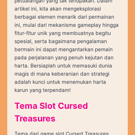
petualangan yang tak terlupakan. Dalam
artikel ini, kita akan mengeksplorasi
berbagai elemen menarik dari permainan
ini, mulai dari mekanisme gameplay hingga
fitur-fitur unik yang membuatnya begitu
spesial, serta bagaimana pengalaman
bermain ini dapat mengantarkan pemain
pada perjalanan yang penuh kejutan dan
harta. Bersiaplah untuk memasuki dunia
magis di mana keberanian dan strategi
adalah kunci untuk menemukan harta
karun yang terpendam!
Tema Slot Cursed
Treasures
Tema dari game slot Cursed Treasures