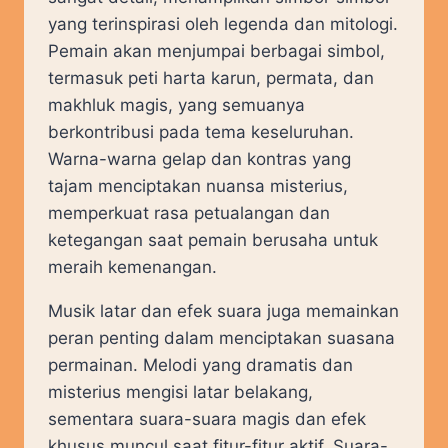
yang terinspirasi oleh legenda dan mitologi.
Pemain akan menjumpai berbagai simbol,
termasuk peti harta karun, permata, dan
makhluk magis, yang semuanya
berkontribusi pada tema keseluruhan.
Warna-warna gelap dan kontras yang
tajam menciptakan nuansa misterius,
memperkuat rasa petualangan dan
ketegangan saat pemain berusaha untuk
meraih kemenangan.
Musik latar dan efek suara juga memainkan
peran penting dalam menciptakan suasana
permainan. Melodi yang dramatis dan
misterius mengisi latar belakang,
sementara suara-suara magis dan efek
khusus muncul saat fitur-fitur aktif. Suara-