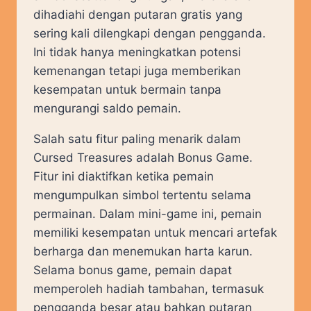
dihadiahi dengan putaran gratis yang
sering kali dilengkapi dengan pengganda.
Ini tidak hanya meningkatkan potensi
kemenangan tetapi juga memberikan
kesempatan untuk bermain tanpa
mengurangi saldo pemain.
Salah satu fitur paling menarik dalam
Cursed Treasures adalah Bonus Game.
Fitur ini diaktifkan ketika pemain
mengumpulkan simbol tertentu selama
permainan. Dalam mini-game ini, pemain
memiliki kesempatan untuk mencari artefak
berharga dan menemukan harta karun.
Selama bonus game, pemain dapat
memperoleh hadiah tambahan, termasuk
pengganda besar atau bahkan putaran