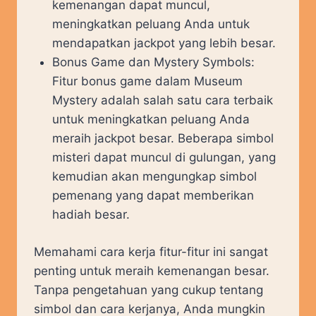
kemenangan dapat muncul,
meningkatkan peluang Anda untuk
mendapatkan jackpot yang lebih besar.
Bonus Game dan Mystery Symbols:
Fitur bonus game dalam Museum
Mystery adalah salah satu cara terbaik
untuk meningkatkan peluang Anda
meraih jackpot besar. Beberapa simbol
misteri dapat muncul di gulungan, yang
kemudian akan mengungkap simbol
pemenang yang dapat memberikan
hadiah besar.
Memahami cara kerja fitur-fitur ini sangat
penting untuk meraih kemenangan besar.
Tanpa pengetahuan yang cukup tentang
simbol dan cara kerjanya, Anda mungkin