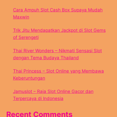
Cara Ampuh Slot Cash Box Supaya Mudah
Maxwin
Trik Jitu Mendapatkan Jackpot di Slot Gems
of Serengeti
Thai River Wonders – Nikmati Sensasi Slot
dengan Tema Budaya Thailand
Thai Princess – Slot Online yang Membawa
Keberuntungan
Jamuslot – Raja Slot Online Gacor dan
Terpercaya di Indonesia
Recent Comments