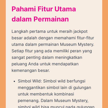
Pahami Fitur Utama
dalam Permainan
Langkah pertama untuk meraih jackpot
besar adalah dengan memahami fitur-fitur
utama dalam permainan Museum Mystery.
Setiap fitur yang ada memiliki peran yang
sangat penting dalam meningkatkan
peluang Anda untuk mendapatkan
kemenangan besar.
Simbol Wild: Simbol wild berfungsi
menggantikan simbol lain di gulungan
untuk membentuk kombinasi
pemenang. Dalam Museum Mystery,
simbol wild bisa muncul pada gulungan