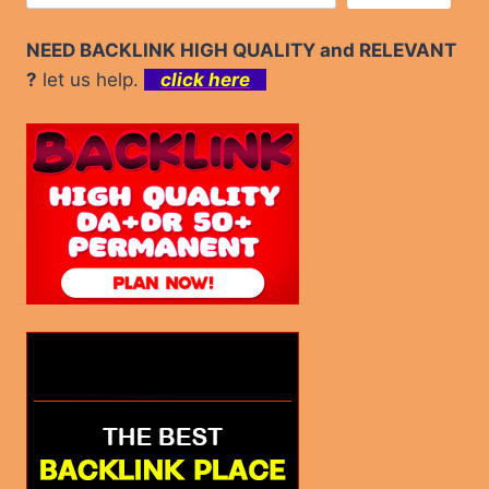
NEED BACKLINK HIGH QUALITY and RELEVANT
?
let us help.
click here