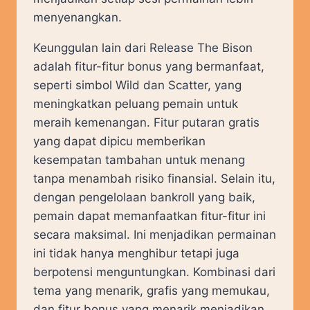
menyenangkan.
Keunggulan lain dari Release The Bison
adalah fitur-fitur bonus yang bermanfaat,
seperti simbol Wild dan Scatter, yang
meningkatkan peluang pemain untuk
meraih kemenangan. Fitur putaran gratis
yang dapat dipicu memberikan
kesempatan tambahan untuk menang
tanpa menambah risiko finansial. Selain itu,
dengan pengelolaan bankroll yang baik,
pemain dapat memanfaatkan fitur-fitur ini
secara maksimal. Ini menjadikan permainan
ini tidak hanya menghibur tetapi juga
berpotensi menguntungkan. Kombinasi dari
tema yang menarik, grafis yang memukau,
dan fitur bonus yang menarik menjadikan