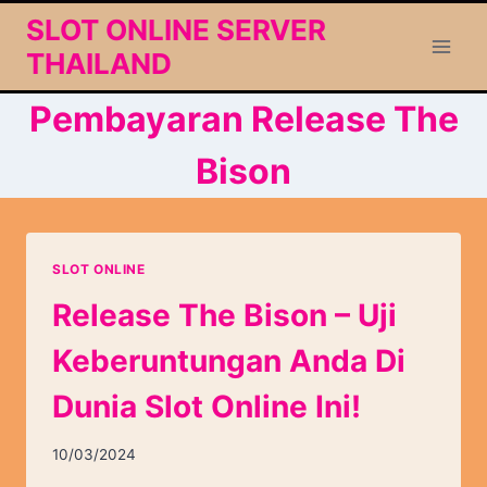
Skip
SLOT ONLINE SERVER
to
THAILAND
content
Pembayaran Release The
Bison
SLOT ONLINE
Release The Bison – Uji
Keberuntungan Anda Di
Dunia Slot Online Ini!
10/03/2024