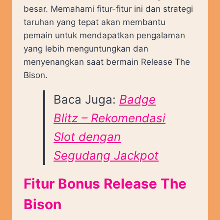
besar. Memahami fitur-fitur ini dan strategi
taruhan yang tepat akan membantu
pemain untuk mendapatkan pengalaman
yang lebih menguntungkan dan
menyenangkan saat bermain Release The
Bison.
Baca Juga:
Badge
Blitz – Rekomendasi
Slot dengan
Segudang Jackpot
Fitur Bonus Release The
Bison