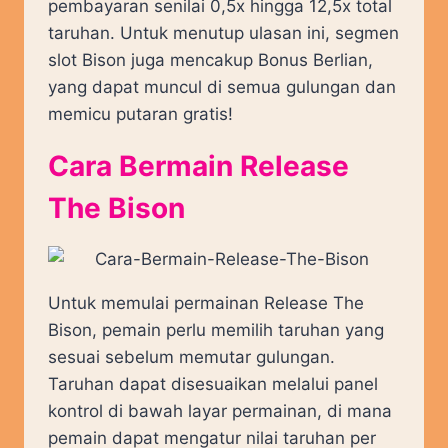
pembayaran senilai 0,5x hingga 12,5x total
taruhan. Untuk menutup ulasan ini, segmen
slot Bison juga mencakup Bonus Berlian,
yang dapat muncul di semua gulungan dan
memicu putaran gratis!
Cara Bermain Release
The Bison
Untuk memulai permainan Release The
Bison, pemain perlu memilih taruhan yang
sesuai sebelum memutar gulungan.
Taruhan dapat disesuaikan melalui panel
kontrol di bawah layar permainan, di mana
pemain dapat mengatur nilai taruhan per