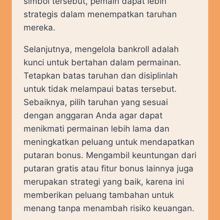
simbol tersebut, pemain dapat lebih
strategis dalam menempatkan taruhan
mereka.
Selanjutnya, mengelola bankroll adalah
kunci untuk bertahan dalam permainan.
Tetapkan batas taruhan dan disiplinlah
untuk tidak melampaui batas tersebut.
Sebaiknya, pilih taruhan yang sesuai
dengan anggaran Anda agar dapat
menikmati permainan lebih lama dan
meningkatkan peluang untuk mendapatkan
putaran bonus. Mengambil keuntungan dari
putaran gratis atau fitur bonus lainnya juga
merupakan strategi yang baik, karena ini
memberikan peluang tambahan untuk
menang tanpa menambah risiko keuangan.