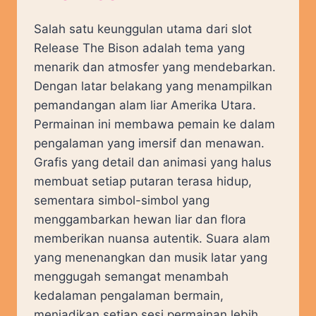
Salah satu keunggulan utama dari slot
Release The Bison adalah tema yang
menarik dan atmosfer yang mendebarkan.
Dengan latar belakang yang menampilkan
pemandangan alam liar Amerika Utara.
Permainan ini membawa pemain ke dalam
pengalaman yang imersif dan menawan.
Grafis yang detail dan animasi yang halus
membuat setiap putaran terasa hidup,
sementara simbol-simbol yang
menggambarkan hewan liar dan flora
memberikan nuansa autentik. Suara alam
yang menenangkan dan musik latar yang
menggugah semangat menambah
kedalaman pengalaman bermain,
menjadikan setiap sesi permainan lebih