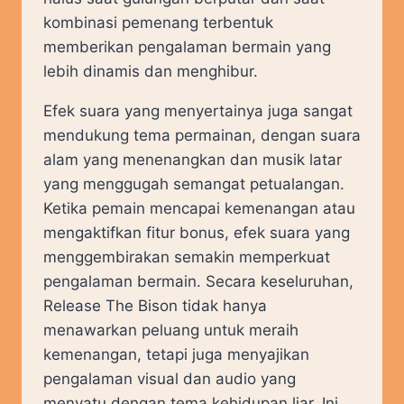
kombinasi pemenang terbentuk
memberikan pengalaman bermain yang
lebih dinamis dan menghibur.
Efek suara yang menyertainya juga sangat
mendukung tema permainan, dengan suara
alam yang menenangkan dan musik latar
yang menggugah semangat petualangan.
Ketika pemain mencapai kemenangan atau
mengaktifkan fitur bonus, efek suara yang
menggembirakan semakin memperkuat
pengalaman bermain. Secara keseluruhan,
Release The Bison tidak hanya
menawarkan peluang untuk meraih
kemenangan, tetapi juga menyajikan
pengalaman visual dan audio yang
menyatu dengan tema kehidupan liar. Ini