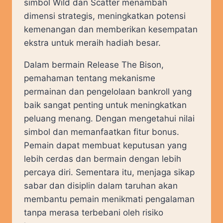
simbol Wild dan Scatter menambah
dimensi strategis, meningkatkan potensi
kemenangan dan memberikan kesempatan
ekstra untuk meraih hadiah besar.
Dalam bermain Release The Bison,
pemahaman tentang mekanisme
permainan dan pengelolaan bankroll yang
baik sangat penting untuk meningkatkan
peluang menang. Dengan mengetahui nilai
simbol dan memanfaatkan fitur bonus.
Pemain dapat membuat keputusan yang
lebih cerdas dan bermain dengan lebih
percaya diri. Sementara itu, menjaga sikap
sabar dan disiplin dalam taruhan akan
membantu pemain menikmati pengalaman
tanpa merasa terbebani oleh risiko