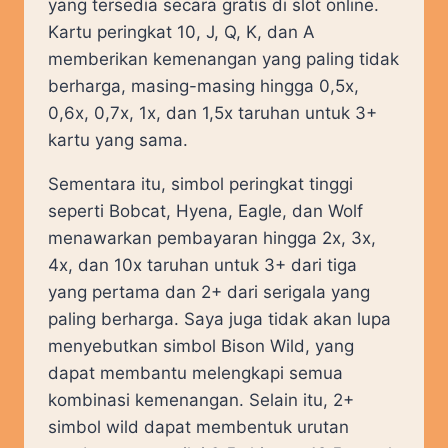
yang tersedia secara gratis di slot online.
Kartu peringkat 10, J, Q, K, dan A
memberikan kemenangan yang paling tidak
berharga, masing-masing hingga 0,5x,
0,6x, 0,7x, 1x, dan 1,5x taruhan untuk 3+
kartu yang sama.
Sementara itu, simbol peringkat tinggi
seperti Bobcat, Hyena, Eagle, dan Wolf
menawarkan pembayaran hingga 2x, 3x,
4x, dan 10x taruhan untuk 3+ dari tiga
yang pertama dan 2+ dari serigala yang
paling berharga. Saya juga tidak akan lupa
menyebutkan simbol Bison Wild, yang
dapat membantu melengkapi semua
kombinasi kemenangan. Selain itu, 2+
simbol wild dapat membentuk urutan