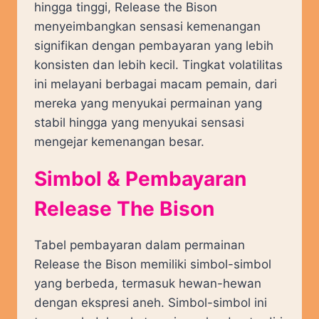
hingga tinggi, Release the Bison
menyeimbangkan sensasi kemenangan
signifikan dengan pembayaran yang lebih
konsisten dan lebih kecil. Tingkat volatilitas
ini melayani berbagai macam pemain, dari
mereka yang menyukai permainan yang
stabil hingga yang menyukai sensasi
mengejar kemenangan besar.
Simbol & Pembayaran
Release The Bison
Tabel pembayaran dalam permainan
Release the Bison memiliki simbol-simbol
yang berbeda, termasuk hewan-hewan
dengan ekspresi aneh. Simbol-simbol ini