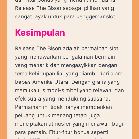
Release The Bison sebagai pilihan yang
sangat layak untuk para penggemar slot.
Kesimpulan
Release The Bison adalah permainan slot
yang menawarkan pengalaman bermain
yang menarik dan mengasyikkan dengan
tema kehidupan liar yang diambil dari alam
bebas Amerika Utara. Dengan grafis yang
memukau, simbol-simbol yang relevan, dan
efek suara yang mendukung suasana.
Permainan ini tidak hanya memberikan
peluang untuk menang tetapi juga
menciptakan atmosfer yang menawan bagi
para pemain. Fitur-fitur bonus seperti