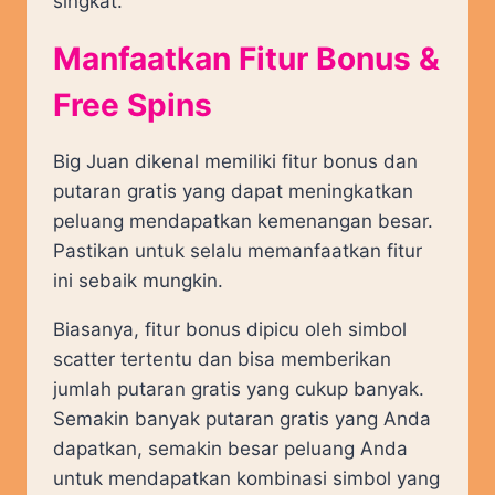
singkat.
Manfaatkan Fitur Bonus &
Free Spins
Big Juan dikenal memiliki fitur bonus dan
putaran gratis yang dapat meningkatkan
peluang mendapatkan kemenangan besar.
Pastikan untuk selalu memanfaatkan fitur
ini sebaik mungkin.
Biasanya, fitur bonus dipicu oleh simbol
scatter tertentu dan bisa memberikan
jumlah putaran gratis yang cukup banyak.
Semakin banyak putaran gratis yang Anda
dapatkan, semakin besar peluang Anda
untuk mendapatkan kombinasi simbol yang