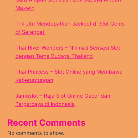
Maxwin
Trik Jitu Mendapatkan Jackpot di Slot Gems
of Serengeti
Thai River Wonders – Nikmati Sensasi Slot
dengan Tema Budaya Thailand
Thai Princess – Slot Online yang Membawa
Keberuntungan
Jamuslot – Raja Slot Online Gacor dan
Terpercaya di Indonesia
Recent Comments
No comments to show.