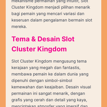
mekanisme permainan yang intuitif, Slot
Cluster Kingdom menjadi pilihan menarik
bagi pemain yang mencari variasi dan
keseruan dalam pengalaman bermain slot
mereka.
Tema & Desain Slot
Cluster Kingdom
Slot Cluster Kingdom mengusung tema
kerajaan yang megah dan fantastis,
membawa pemain ke dalam dunia yang
dipenuhi dengan simbol-simbol
kemewahan dan keajaiban. Desain visual
permainan ini sangat menarik, dengan
grafis yang cerah dan detail yang kaya,
menciptakan atmosfer yang imersif dan