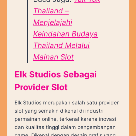
Thailand –
Menjelajahi
Keindahan Budaya
Thailand Melalui
Mainan Slot
Elk Studios Sebagai
Provider Slot
Elk Studios merupakan salah satu provider
slot yang semakin dikenal di industri
permainan online, terkenal karena inovasi
dan kualitas tinggi dalam pengembangan
game. Dikenal dengan desain grafis yang