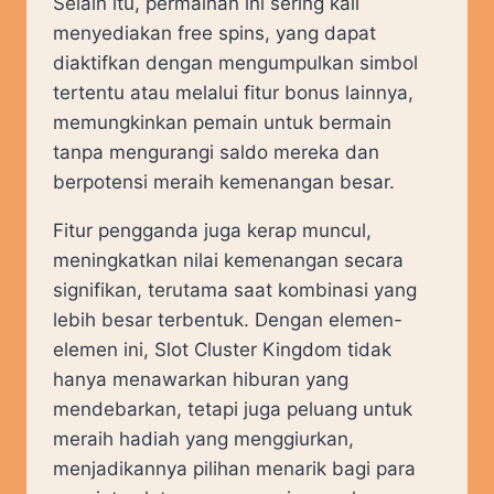
Selain itu, permainan ini sering kali
menyediakan free spins, yang dapat
diaktifkan dengan mengumpulkan simbol
tertentu atau melalui fitur bonus lainnya,
memungkinkan pemain untuk bermain
tanpa mengurangi saldo mereka dan
berpotensi meraih kemenangan besar.
Fitur pengganda juga kerap muncul,
meningkatkan nilai kemenangan secara
signifikan, terutama saat kombinasi yang
lebih besar terbentuk. Dengan elemen-
elemen ini, Slot Cluster Kingdom tidak
hanya menawarkan hiburan yang
mendebarkan, tetapi juga peluang untuk
meraih hadiah yang menggiurkan,
menjadikannya pilihan menarik bagi para