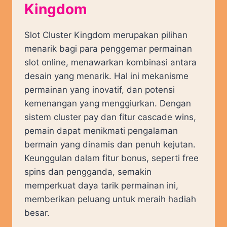
Kingdom
Slot Cluster Kingdom merupakan pilihan
menarik bagi para penggemar permainan
slot online, menawarkan kombinasi antara
desain yang menarik. Hal ini mekanisme
permainan yang inovatif, dan potensi
kemenangan yang menggiurkan. Dengan
sistem cluster pay dan fitur cascade wins,
pemain dapat menikmati pengalaman
bermain yang dinamis dan penuh kejutan.
Keunggulan dalam fitur bonus, seperti free
spins dan pengganda, semakin
memperkuat daya tarik permainan ini,
memberikan peluang untuk meraih hadiah
besar.