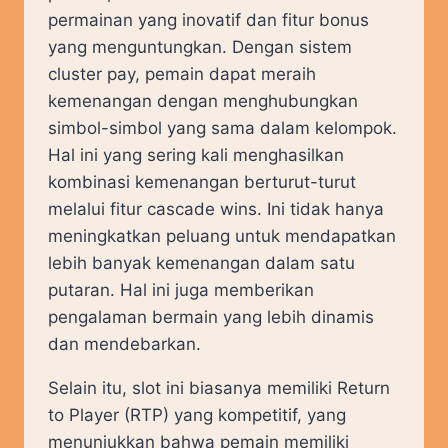
permainan yang inovatif dan fitur bonus
yang menguntungkan. Dengan sistem
cluster pay, pemain dapat meraih
kemenangan dengan menghubungkan
simbol-simbol yang sama dalam kelompok.
Hal ini yang sering kali menghasilkan
kombinasi kemenangan berturut-turut
melalui fitur cascade wins. Ini tidak hanya
meningkatkan peluang untuk mendapatkan
lebih banyak kemenangan dalam satu
putaran. Hal ini juga memberikan
pengalaman bermain yang lebih dinamis
dan mendebarkan.
Selain itu, slot ini biasanya memiliki Return
to Player (RTP) yang kompetitif, yang
menunjukkan bahwa pemain memiliki