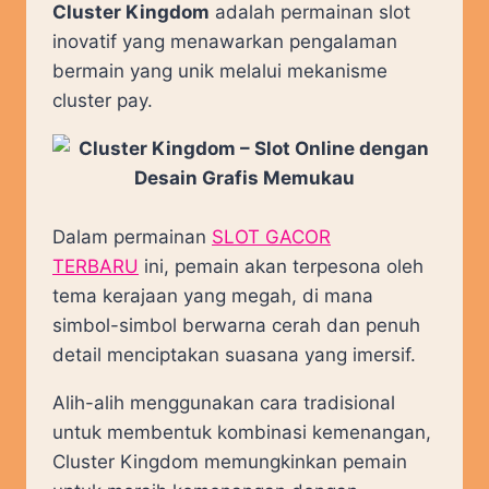
Cluster Kingdom
adalah permainan slot
inovatif yang menawarkan pengalaman
bermain yang unik melalui mekanisme
cluster pay.
Dalam permainan
SLOT GACOR
TERBARU
ini, pemain akan terpesona oleh
tema kerajaan yang megah, di mana
simbol-simbol berwarna cerah dan penuh
detail menciptakan suasana yang imersif.
Alih-alih menggunakan cara tradisional
untuk membentuk kombinasi kemenangan,
Cluster Kingdom memungkinkan pemain