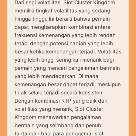
Dari segi volatilitas, Slot Cluster Kingdom
memiliki tingkat volatilitas yang sedang
hingga tinggi. Ini berarti bahwa pemain
dapat mengharapkan kombinasi antara
frekuensi kemenangan yang lebih rendah
tetapi dengan potensi hadiah yang lebih
besar ketika kemenangan terjadi. Volatilitas
yang lebih tinggi sering kali menarik bagi
pemain yang mencari pengalaman bermain
yang lebih mendebarkan. Di mana
kemenangan besar dapat terjadi, meskipun
tidak selalu terjadi secara konsisten.
Dengan kombinasi RTP yang baik dan
volatilitas yang menarik, Slot Cluster
Kingdom menawarkan pengalaman
bermain yang seimbang dan penuh
tantangan bagi para penggemar slot.