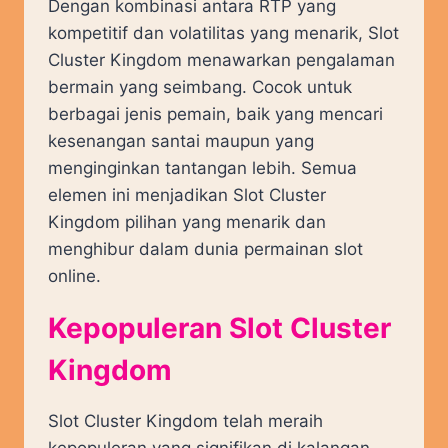
Dengan kombinasi antara RTP yang
kompetitif dan volatilitas yang menarik, Slot
Cluster Kingdom menawarkan pengalaman
bermain yang seimbang. Cocok untuk
berbagai jenis pemain, baik yang mencari
kesenangan santai maupun yang
menginginkan tantangan lebih. Semua
elemen ini menjadikan Slot Cluster
Kingdom pilihan yang menarik dan
menghibur dalam dunia permainan slot
online.
Kepopuleran Slot Cluster
Kingdom
Slot Cluster Kingdom telah meraih
kepopuleran yang signifikan di kalangan