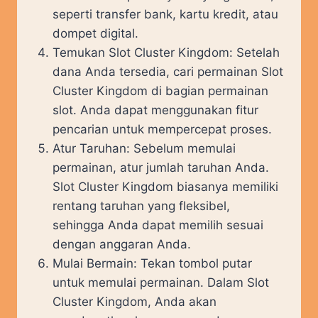
seperti transfer bank, kartu kredit, atau
dompet digital.
Temukan Slot Cluster Kingdom: Setelah
dana Anda tersedia, cari permainan Slot
Cluster Kingdom di bagian permainan
slot. Anda dapat menggunakan fitur
pencarian untuk mempercepat proses.
Atur Taruhan: Sebelum memulai
permainan, atur jumlah taruhan Anda.
Slot Cluster Kingdom biasanya memiliki
rentang taruhan yang fleksibel,
sehingga Anda dapat memilih sesuai
dengan anggaran Anda.
Mulai Bermain: Tekan tombol putar
untuk memulai permainan. Dalam Slot
Cluster Kingdom, Anda akan