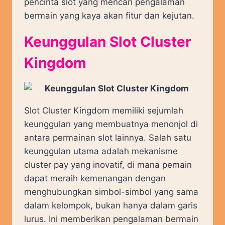
pencinta slot yang mencari pengalaman
bermain yang kaya akan fitur dan kejutan.
Keunggulan Slot Cluster
Kingdom
Slot Cluster Kingdom memiliki sejumlah
keunggulan yang membuatnya menonjol di
antara permainan slot lainnya. Salah satu
keunggulan utama adalah mekanisme
cluster pay yang inovatif, di mana pemain
dapat meraih kemenangan dengan
menghubungkan simbol-simbol yang sama
dalam kelompok, bukan hanya dalam garis
lurus. Ini memberikan pengalaman bermain