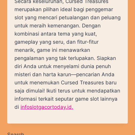
Secara keseluruhan, Cursed Treasures
merupakan pilihan ideal bagi penggemar
slot yang mencari petualangan dan peluang
untuk meraih kemenangan. Dengan
kombinasi antara tema yang kuat,
gameplay yang seru, dan fitur-fitur
menarik, game ini menawarkan
pengalaman yang tak terlupakan. Siapkan
diri Anda untuk menyelami dunia penuh
misteri dan harta karun—pencarian Anda
untuk menemukan Cursed Treasures baru
saja dimulai! Ikuti terus untuk mendapatkan
informasi terkait seputar game slot lainnya
di
infoslotgacortoday.id.
Search