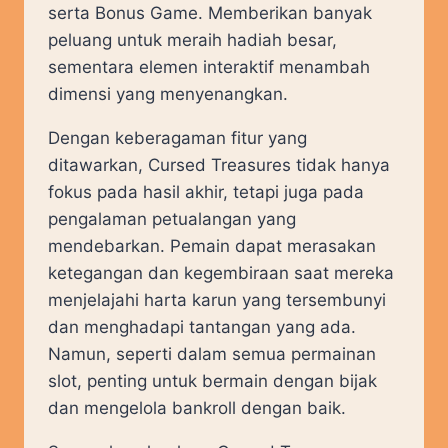
serta Bonus Game. Memberikan banyak
peluang untuk meraih hadiah besar,
sementara elemen interaktif menambah
dimensi yang menyenangkan.
Dengan keberagaman fitur yang
ditawarkan, Cursed Treasures tidak hanya
fokus pada hasil akhir, tetapi juga pada
pengalaman petualangan yang
mendebarkan. Pemain dapat merasakan
ketegangan dan kegembiraan saat mereka
menjelajahi harta karun yang tersembunyi
dan menghadapi tantangan yang ada.
Namun, seperti dalam semua permainan
slot, penting untuk bermain dengan bijak
dan mengelola bankroll dengan baik.