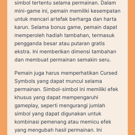
simbol tertentu selama permainan. Dalam
mini-game ini, pemain memiliki kesempatan
untuk mencari artefak berharga dan harta
karun. Selama bonus game, pemain dapat
memperoleh hadiah tambahan, termasuk
pengganda besar atau putaran gratis
ekstra. Ini memberikan dimensi tambahan
dan membuat permainan semakin seru.
Pemain juga harus memperhatikan Cursed
Symbols yang dapat muncul selama
permainan. Simbol-simbol ini memiliki efek
khusus yang dapat mempengaruhi
gameplay, seperti mengurangi jumlah
simbol yang dapat digunakan untuk
kombinasi pemenang atau memicu efek
yang mengubah hasil permainan. Ini