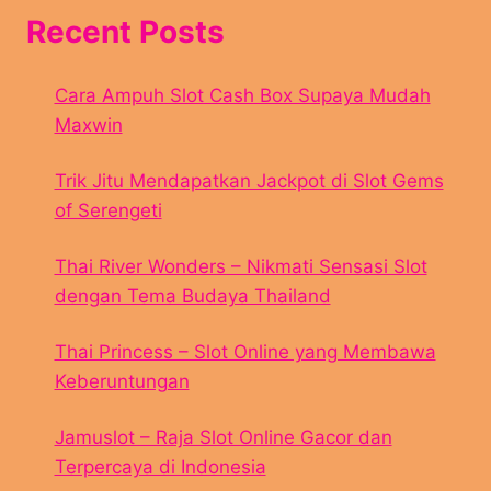
Recent Posts
Cara Ampuh Slot Cash Box Supaya Mudah
Maxwin
Trik Jitu Mendapatkan Jackpot di Slot Gems
of Serengeti
Thai River Wonders – Nikmati Sensasi Slot
dengan Tema Budaya Thailand
Thai Princess – Slot Online yang Membawa
Keberuntungan
Jamuslot – Raja Slot Online Gacor dan
Terpercaya di Indonesia