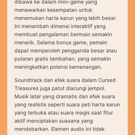
dibawa ke dalam mini-game yang
menawarkan kesempatan untuk
menemukan harta karun yang lebih besar.
Ini menambah dimensi interaktif yang
membuat pengalaman bermain semakin
menarik. Selama bonus game, pemain
dapat memperoleh pengganda besar atau
putaran gratis tambahan, yang semakin
meningkatkan potensi kemenangan.
Soundtrack dan efek suara dalam Cursed
Treasures juga patut diacungi jempol.
Musik latar yang dramatis dan efek suara
yang realistis seperti suara peti harta karun
yang terbuka atau suara magis saat fitur
aktif menciptakan suasana yang
mendebarkan. Elemen audio ini tidak