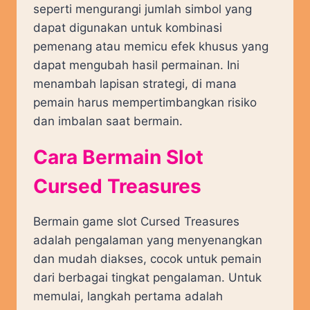
seperti mengurangi jumlah simbol yang
dapat digunakan untuk kombinasi
pemenang atau memicu efek khusus yang
dapat mengubah hasil permainan. Ini
menambah lapisan strategi, di mana
pemain harus mempertimbangkan risiko
dan imbalan saat bermain.
Cara Bermain Slot
Cursed Treasures
Bermain game slot Cursed Treasures
adalah pengalaman yang menyenangkan
dan mudah diakses, cocok untuk pemain
dari berbagai tingkat pengalaman. Untuk
memulai, langkah pertama adalah