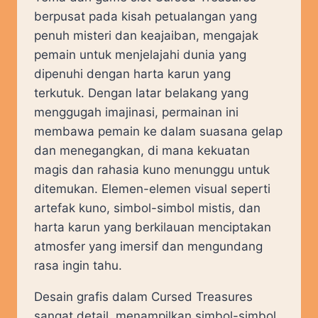
berpusat pada kisah petualangan yang
penuh misteri dan keajaiban, mengajak
pemain untuk menjelajahi dunia yang
dipenuhi dengan harta karun yang
terkutuk. Dengan latar belakang yang
menggugah imajinasi, permainan ini
membawa pemain ke dalam suasana gelap
dan menegangkan, di mana kekuatan
magis dan rahasia kuno menunggu untuk
ditemukan. Elemen-elemen visual seperti
artefak kuno, simbol-simbol mistis, dan
harta karun yang berkilauan menciptakan
atmosfer yang imersif dan mengundang
rasa ingin tahu.
Desain grafis dalam Cursed Treasures
sangat detail, menampilkan simbol-simbol