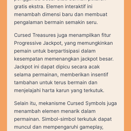
gratis ekstra. Elemen interaktif ini
menambah dimensi baru dan membuat
pengalaman bermain semakin seru.
Cursed Treasures juga menampilkan fitur
Progressive Jackpot, yang memungkinkan
pemain untuk berpartisipasi dalam
kesempatan memenangkan jackpot besar.
Jackpot ini dapat dipicu secara acak
selama permainan, memberikan insentif
tambahan untuk terus bermain dan
menjelajahi harta karun yang terkutuk.
Selain itu, mekanisme Cursed Symbols juga
menambah elemen menarik dalam
permainan. Simbol-simbol terkutuk dapat
muncul dan mempengaruhi gameplay,