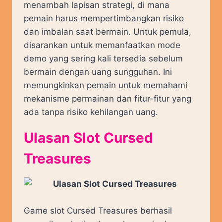
menambah lapisan strategi, di mana
pemain harus mempertimbangkan risiko
dan imbalan saat bermain. Untuk pemula,
disarankan untuk memanfaatkan mode
demo yang sering kali tersedia sebelum
bermain dengan uang sungguhan. Ini
memungkinkan pemain untuk memahami
mekanisme permainan dan fitur-fitur yang
ada tanpa risiko kehilangan uang.
Ulasan Slot Cursed
Treasures
Game slot Cursed Treasures berhasil