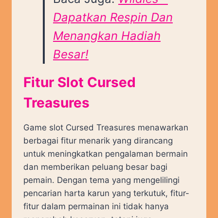
Dapatkan Respin Dan
Menangkan Hadiah
Besar!
Fitur Slot Cursed
Treasures
Game slot Cursed Treasures menawarkan
berbagai fitur menarik yang dirancang
untuk meningkatkan pengalaman bermain
dan memberikan peluang besar bagi
pemain. Dengan tema yang mengelilingi
pencarian harta karun yang terkutuk, fitur-
fitur dalam permainan ini tidak hanya