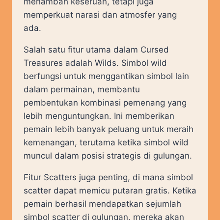
menambah keseruan, tetapi juga
memperkuat narasi dan atmosfer yang
ada.
Salah satu fitur utama dalam Cursed
Treasures adalah Wilds. Simbol wild
berfungsi untuk menggantikan simbol lain
dalam permainan, membantu
pembentukan kombinasi pemenang yang
lebih menguntungkan. Ini memberikan
pemain lebih banyak peluang untuk meraih
kemenangan, terutama ketika simbol wild
muncul dalam posisi strategis di gulungan.
Fitur Scatters juga penting, di mana simbol
scatter dapat memicu putaran gratis. Ketika
pemain berhasil mendapatkan sejumlah
simbol scatter di gulungan, mereka akan