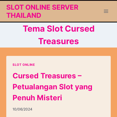
Skip
SLOT ONLINE SERVER
to
THAILAND
content
Tema Slot Cursed
Treasures
SLOT ONLINE
Cursed Treasures –
Petualangan Slot yang
Penuh Misteri
10/06/2024