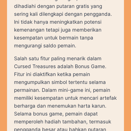
dihadiahi dengan putaran gratis yang
sering kali dilengkapi dengan pengganda.
Ini tidak hanya meningkatkan potensi
kemenangan tetapi juga memberikan
kesempatan untuk bermain tanpa
mengurangi saldo pemain.
Salah satu fitur paling menarik dalam
Cursed Treasures adalah Bonus Game.
Fitur ini diaktifkan ketika pemain
mengumpulkan simbol tertentu selama
permainan. Dalam mini-game ini, pemain
memiliki kesempatan untuk mencari artefak
berharga dan menemukan harta karun.
Selama bonus game, pemain dapat
memperoleh hadiah tambahan, termasuk
pengganda besar atau bahkan putaran