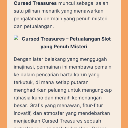
Cursed Treasures
muncul sebagai salah
satu pilihan menarik yang menawarkan
pengalaman bermain yang penuh misteri
dan petualangan.
Dengan latar belakang yang menggugah
imajinasi, permainan ini membawa pemain
ke dalam pencarian harta karun yang
terkutuk, di mana setiap putaran
menghadirkan peluang untuk mengungkap
rahasia kuno dan meraih kemenangan
besar. Grafis yang menawan, fitur-fitur
inovatif, dan atmosfer yang mendebarkan
menjadikan Cursed Treasures sebuah