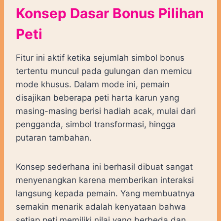
Konsep Dasar Bonus Pilihan
Peti
Fitur ini aktif ketika sejumlah simbol bonus
tertentu muncul pada gulungan dan memicu
mode khusus. Dalam mode ini, pemain
disajikan beberapa peti harta karun yang
masing-masing berisi hadiah acak, mulai dari
pengganda, simbol transformasi, hingga
putaran tambahan.
Konsep sederhana ini berhasil dibuat sangat
menyenangkan karena memberikan interaksi
langsung kepada pemain. Yang membuatnya
semakin menarik adalah kenyataan bahwa
setiap peti memiliki nilai yang berbeda dan