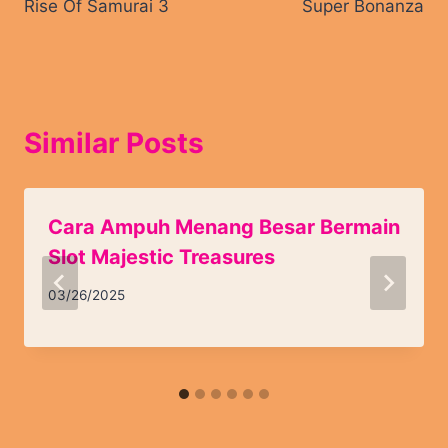
Rise Of Samurai 3
Super Bonanza
Similar Posts
Cara Ampuh Menang Besar Bermain
Slot Majestic Treasures
03/26/2025