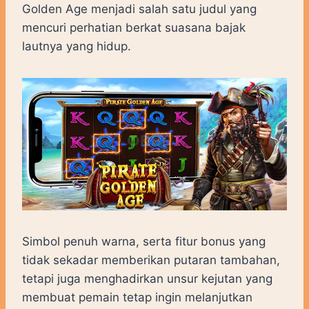
t
e
s
e
p
e
r
Golden Age menjadi salah satu judul yang
s
b
e
g
e
e
mencuri perhatian berkat suasana bajak
A
o
n
r
lautnya yang hidup.
p
o
g
a
p
k
e
m
r
Simbol penuh warna, serta fitur bonus yang
tidak sekadar memberikan putaran tambahan,
tetapi juga menghadirkan unsur kejutan yang
membuat pemain tetap ingin melanjutkan