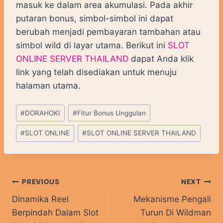
masuk ke dalam area akumulasi. Pada akhir
putaran bonus, simbol-simbol ini dapat
berubah menjadi pembayaran tambahan atau
simbol wild di layar utama. Berikut ini
SLOT
ONLINE SERVER THAILAND
dapat Anda klik
link yang telah disediakan untuk menuju
halaman utama.
Post
#
DORAHOKI
#
Fitur Bonus Unggulan
Tags:
#
SLOT ONLINE
#
SLOT ONLINE SERVER THAILAND
Post
PREVIOUS
NEXT
Dinamika Reel
Mekanisme Pengali
navigation
Berpindah Dalam Slot
Turun Di Wildman