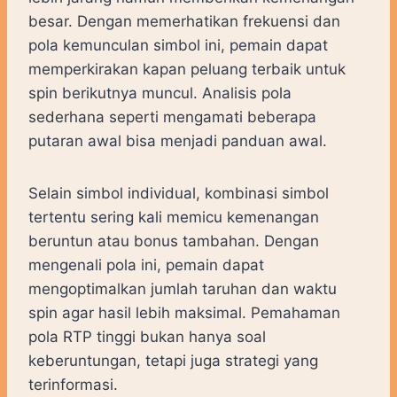
besar. Dengan memerhatikan frekuensi dan
pola kemunculan simbol ini, pemain dapat
memperkirakan kapan peluang terbaik untuk
spin berikutnya muncul. Analisis pola
sederhana seperti mengamati beberapa
putaran awal bisa menjadi panduan awal.
Selain simbol individual, kombinasi simbol
tertentu sering kali memicu kemenangan
beruntun atau bonus tambahan. Dengan
mengenali pola ini, pemain dapat
mengoptimalkan jumlah taruhan dan waktu
spin agar hasil lebih maksimal. Pemahaman
pola RTP tinggi bukan hanya soal
keberuntungan, tetapi juga strategi yang
terinformasi.