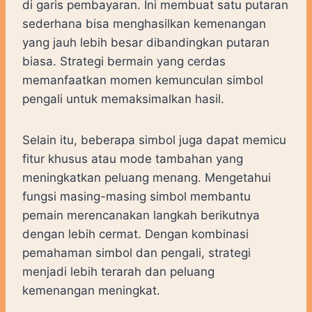
di garis pembayaran. Ini membuat satu putaran
sederhana bisa menghasilkan kemenangan
yang jauh lebih besar dibandingkan putaran
biasa. Strategi bermain yang cerdas
memanfaatkan momen kemunculan simbol
pengali untuk memaksimalkan hasil.
Selain itu, beberapa simbol juga dapat memicu
fitur khusus atau mode tambahan yang
meningkatkan peluang menang. Mengetahui
fungsi masing-masing simbol membantu
pemain merencanakan langkah berikutnya
dengan lebih cermat. Dengan kombinasi
pemahaman simbol dan pengali, strategi
menjadi lebih terarah dan peluang
kemenangan meningkat.