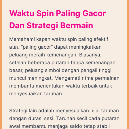
Waktu Spin Paling Gacor
Dan Strategi Bermain
Memahami kapan waktu spin paling efektif
atau “paling gacor” dapat meningkatkan
peluang meraih kemenangan. Biasanya,
setelah beberapa putaran tanpa kemenangan
besar, peluang simbol dengan pengali tinggi
muncul meningkat. Mengamati ritme permainan
membantu menentukan waktu terbaik untuk
menyesuaikan taruhan.
Strategi lain adalah menyesuaikan nilai taruhan
dengan durasi sesi. Taruhan kecil pada putaran
awal membantu menjaga saldo tetap stabil