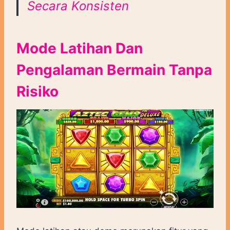
Secara Konsisten
Mode Latihan Dan
Pengalaman Bermain Tanpa
Risiko