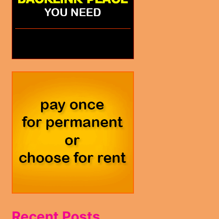
Recent Posts