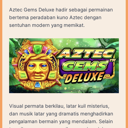
h
a
e
e
k
i
h
a
c
s
l
y
n
a
Aztec Gems Deluxe hadir sebagai permainan
t
e
s
e
p
e
r
bertema peradaban kuno Aztec dengan
s
b
e
g
e
e
sentuhan modern yang memikat.
A
o
n
r
p
o
g
a
p
k
e
m
r
Visual permata berkilau, latar kuil misterius,
dan musik latar yang dramatis menghadirkan
pengalaman bermain yang mendalam. Selain