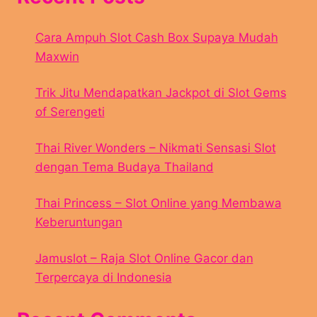
Cara Ampuh Slot Cash Box Supaya Mudah
Maxwin
Trik Jitu Mendapatkan Jackpot di Slot Gems
of Serengeti
Thai River Wonders – Nikmati Sensasi Slot
dengan Tema Budaya Thailand
Thai Princess – Slot Online yang Membawa
Keberuntungan
Jamuslot – Raja Slot Online Gacor dan
Terpercaya di Indonesia