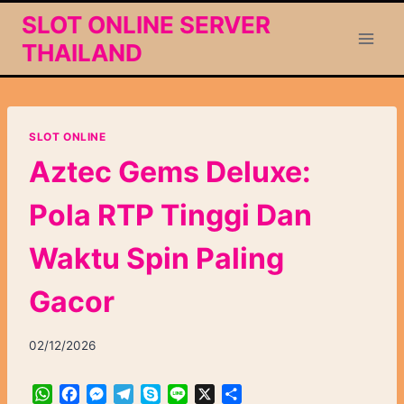
Skip
SLOT ONLINE SERVER
to
THAILAND
content
SLOT ONLINE
Aztec Gems Deluxe:
Pola RTP Tinggi Dan
Waktu Spin Paling
Gacor
02/12/2026
W
F
M
T
S
L
X
S