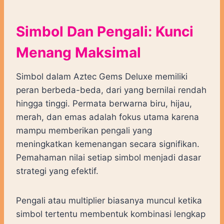
Simbol Dan Pengali: Kunci
Menang Maksimal
Simbol dalam Aztec Gems Deluxe memiliki
peran berbeda-beda, dari yang bernilai rendah
hingga tinggi. Permata berwarna biru, hijau,
merah, dan emas adalah fokus utama karena
mampu memberikan pengali yang
meningkatkan kemenangan secara signifikan.
Pemahaman nilai setiap simbol menjadi dasar
strategi yang efektif.
Pengali atau multiplier biasanya muncul ketika
simbol tertentu membentuk kombinasi lengkap