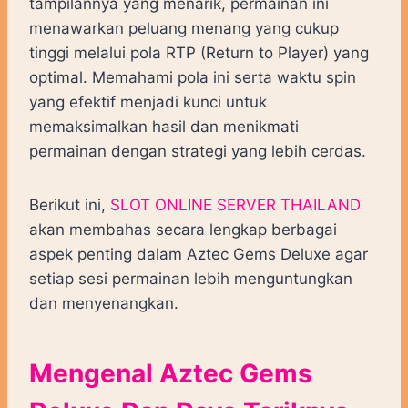
tampilannya yang menarik, permainan ini
menawarkan peluang menang yang cukup
tinggi melalui pola RTP (Return to Player) yang
optimal. Memahami pola ini serta waktu spin
yang efektif menjadi kunci untuk
memaksimalkan hasil dan menikmati
permainan dengan strategi yang lebih cerdas.
Berikut ini,
SLOT ONLINE SERVER THAILAND
akan membahas secara lengkap berbagai
aspek penting dalam Aztec Gems Deluxe agar
setiap sesi permainan lebih menguntungkan
dan menyenangkan.
Mengenal Aztec Gems