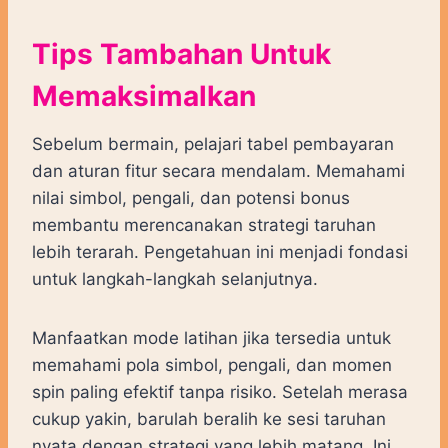
Tips Tambahan Untuk
Memaksimalkan
Sebelum bermain, pelajari tabel pembayaran
dan aturan fitur secara mendalam. Memahami
nilai simbol, pengali, dan potensi bonus
membantu merencanakan strategi taruhan
lebih terarah. Pengetahuan ini menjadi fondasi
untuk langkah-langkah selanjutnya.
Manfaatkan mode latihan jika tersedia untuk
memahami pola simbol, pengali, dan momen
spin paling efektif tanpa risiko. Setelah merasa
cukup yakin, barulah beralih ke sesi taruhan
nyata dengan strategi yang lebih matang. Ini