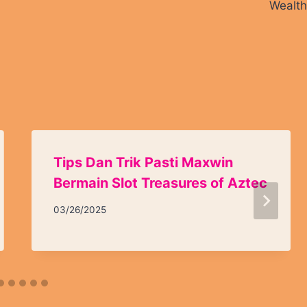
Wealth
Tips Dan Trik Pasti Maxwin
Bermain Slot Treasures of Aztec
03/26/2025