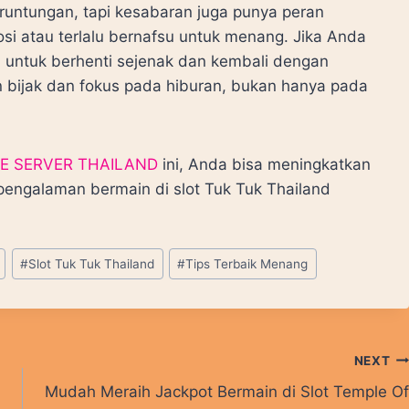
ntungan, tapi kesabaran juga punya peran
i atau terlalu bernafsu untuk menang. Jika Anda
h untuk berhenti sejenak dan kembali dengan
n bijak dan fokus pada hiburan, bukan hanya pada
E SERVER THAILAND
ini, Anda bisa meningkatkan
engalaman bermain di slot Tuk Tuk Thailand
#
Slot Tuk Tuk Thailand
#
Tips Terbaik Menang
NEXT
Mudah Meraih Jackpot Bermain di Slot Temple Of