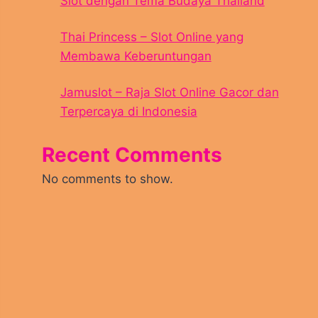
Slot dengan Tema Budaya Thailand
Thai Princess – Slot Online yang
Membawa Keberuntungan
Jamuslot – Raja Slot Online Gacor dan
Terpercaya di Indonesia
Recent Comments
No comments to show.