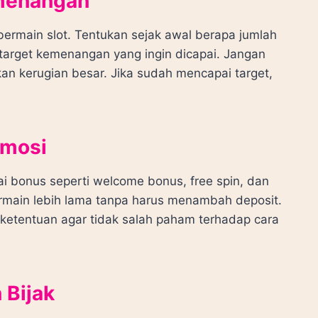
emenangan
ermain slot. Tentukan sejak awal berapa jumlah
 target kemenangan yang ingin dicapai. Jangan
n kerugian besar. Jika sudah mencapai target,
omosi
i bonus seperti welcome bonus, free spin, dan
rmain lebih lama tanpa harus menambah deposit.
etentuan agar tidak salah paham terhadap cara
 Bijak