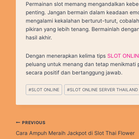
Permainan slot memang mengandalkan keberu
penting. Jangan bermain dalam keadaan emos
mengalami kekalahan berturut-turut, cobala
pikiran yang lebih tenang. Bermainlah denga
hasil akhir.
Dengan menerapkan kelima tips
SLOT ONLIN
peluang untuk menang dan tetap menikmati p
secara positif dan bertanggung jawab.
Post
#
SLOT ONLINE
#
SLOT ONLINE SERVER THAILAND
Tags:
Post
PREVIOUS
Cara Ampuh Meraih Jackpot di Slot Thai Flower
navigation