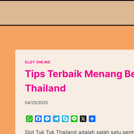
Skip
to
content
SLOT ONLINE
Tips Terbaik Menang Be
Thailand
04/25/2025
W
F
M
T
S
L
X
S
h
a
e
e
k
i
h
a
c
s
l
y
n
a
Slot Tuk Tuk Thailand adalah salah satu per