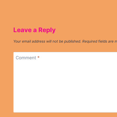
Leave a Reply
Your email address will not be published.
Required fields are
Comment
*